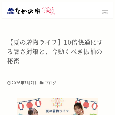
メ
振
イ
MENU
ン
袖
コ
レ
ン
テ
ン
【夏の着物ライフ】10倍快適にす
ン
る暑さ対策と、今動くべき振袖の
タ
ツ
へ
秘密
ル・
移
動
ご
購
カテゴリー
2026年7月7日
ブログ
投稿日
入
は
大