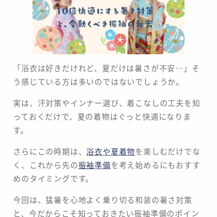
分
の
な
「浴衣は好きだけれど、夏だけは暑さが不安…」そ
か
う感じている方は多いのではないでしょうか。
の
実は、汗対策やインナー選び、着こなしの工夫を知
座
っておくだけで、夏の着物はぐっと快適になりま
す。
さらにこの時期は、
浴衣や夏着物
を楽しむだけでな
く、これから先の
振袖準備
を考え始めるにもおすす
めのタイミングです。
今回は、猛暑を心地よく乗り切る和装の暑さ対策
と、今だからこそ知っておきたい振袖準備のポイン