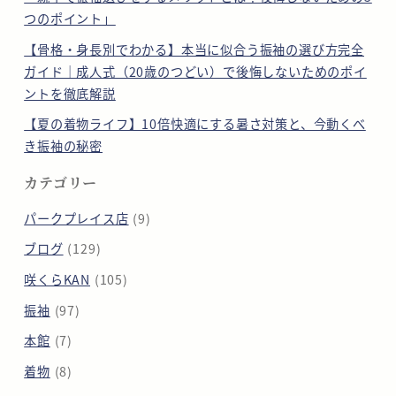
つのポイント」
【骨格・身長別でわかる】本当に似合う振袖の選び方完全
ガイド｜成人式（20歳のつどい）で後悔しないためのポイ
ントを徹底解説
【夏の着物ライフ】10倍快適にする暑さ対策と、今動くべ
き振袖の秘密
カテゴリー
パークプレイス店
(9)
ブログ
(129)
咲くらKAN
(105)
振袖
(97)
本館
(7)
着物
(8)