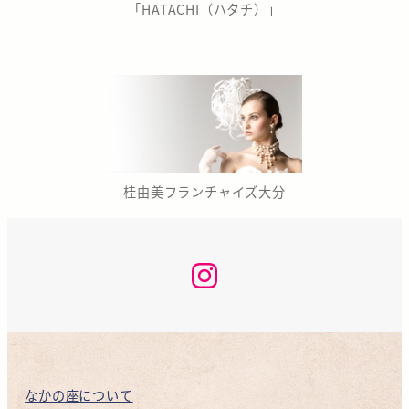
「HATACHI（ハタチ）」
桂由美フランチャイズ大分
な
か
の
座
咲
く
ら
KAN
INSTAGRAM
なかの座について