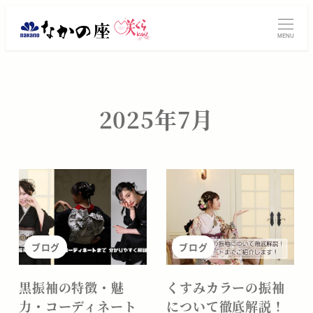
メ
振
イ
MENU
ン
袖
コ
レ
ン
テ
ン
2025年7月
ン
タ
ツ
へ
ル・
移
動
ご
購
ブログ
ブログ
入
は
黒振袖の特徴・魅
くすみカラーの振袖
力・コーディネート
について徹底解説！
大