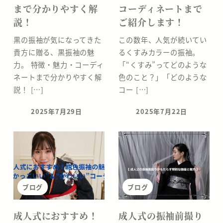
まで分かりやすく解
コーディネートまで
分
説！
ご紹介します！
の
黒の振袖が気になってきた
この数年、人気が続いてい
貴方に贈る、黒振袖の魅
るくすみカラーの振袖。
な
力。 特徴・魅力・コーディ
「“くすみ”ってどのような
ネートまで分かりやすく解
色のこと？」「どのような
か
説！ […]
コー […]
の
2025年7月29日
2025年7月22日
投稿日
投稿日
座
ブログ
ブログ
成人式におすすめ！
成人式の振袖前撮り