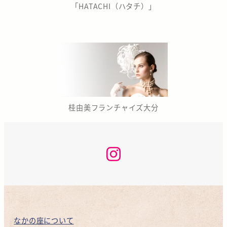
「HATACHI（ハタチ）」
桂由美フランチャイズ大分
な
か
の
座
咲
く
ら
KAN
INSTAGRAM
なかの座について