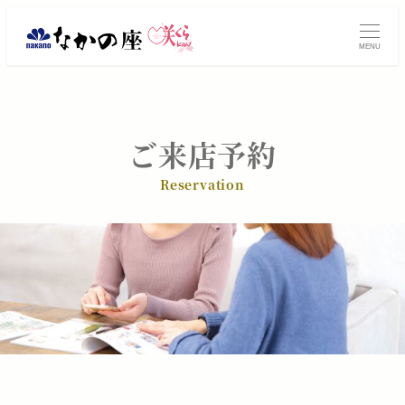
メ
振
イ
MENU
ン
袖
コ
レ
ン
テ
ン
ご来店予約
ン
タ
ツ
Reservation
へ
ル・
移
動
ご
購
入
は
大