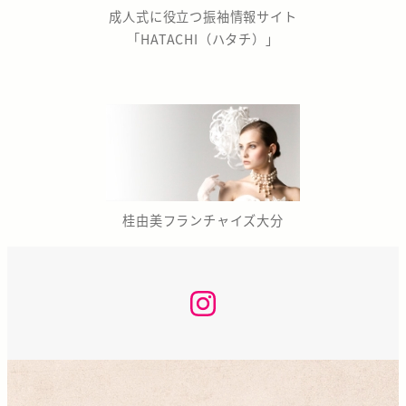
成人式に役立つ振袖情報サイト
「HATACHI（ハタチ）」
桂由美フランチャイズ大分
な
か
の
座
咲
く
ら
KAN
INSTAGRAM