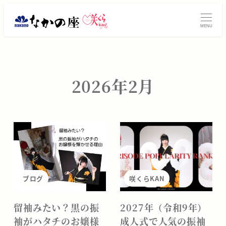
メ
振
イ
MENU
ン
袖
コ
レ
ン
テ
ン
2026年2月
ン
タ
ツ
へ
ル・
移
動
ご
購
ブログ
咲くらKAN
入
は
留袖みたい？黒の振
2027年（令和9年）
袖がハタチのお嬢様
成人式で人気の振袖
大