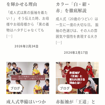
を輝かせる理由
カラー「白・紺・
分
赤」を徹底解説
​「成人式は黒の振袖を着た
の
い！」 そう伝えた時、お母
成人式（20歳のつどい）は
様やお祖母様から 「黒の着
一生に一度の大切な日。 振
な
物はハタチじゃなくても
袖の色選びは、その人の雰
[…]
囲気や個性を表現する大き
か
[…]
の
2026年2月24日
投稿日
2026年2月17日
投稿日
座
ブログ
ブログ
成人式準備はいつか
赤振袖が「王道」と