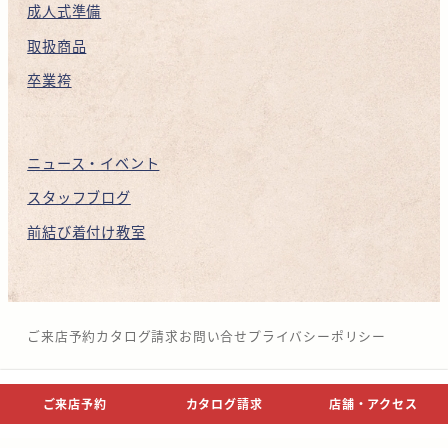
成人式準備
取扱商品
卒業袴
ニュース・イベント
スタッフブログ
前結び着付け教室
ご来店予約
カタログ請求
お問い合せ
プライバシーポリシー
© NAKANOZA CO,.LTD.
ご来店予約
カタログ請求
店舗・アクセス