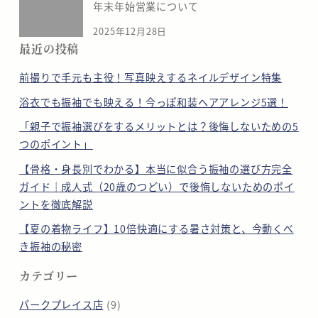
年末年始営業について
2025年12月28日
最近の投稿
前撮りで手元も主役！写真映えするネイルデザイン特集
浴衣でも振袖でも映える！今っぽ和装ヘアアレンジ5選！
「親子で振袖選びをするメリットとは？後悔しないための5
つのポイント」
【骨格・身長別でわかる】本当に似合う振袖の選び方完全
ガイド｜成人式（20歳のつどい）で後悔しないためのポイ
ントを徹底解説
【夏の着物ライフ】10倍快適にする暑さ対策と、今動くべ
き振袖の秘密
カテゴリー
パークプレイス店
(9)