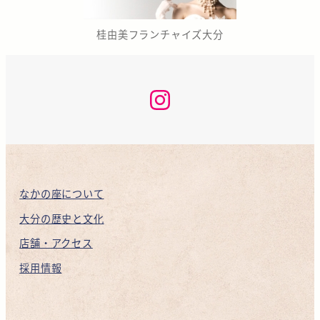
桂由美フランチャイズ大分
な
か
の
座
咲
く
ら
KAN
INSTAGRAM
なかの座について
大分の歴史と文化
店舗・アクセス
採用情報