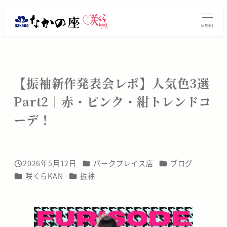
メ
振
イ
MENU
ン
袖
コ
レ
ン
テ
ン
【振袖新作発表会レポ】人気色3選
ン
Part2｜赤・ピンク・紺トレンドコ
タ
ツ
へ
ーデ！
ル・
移
動
ご
購
カテゴリー
カテゴリー
2026年5月12日
パークプレイス店
ブログ
投稿日
カテゴリー
カテゴリー
咲くらKAN
振袖
入
は
大