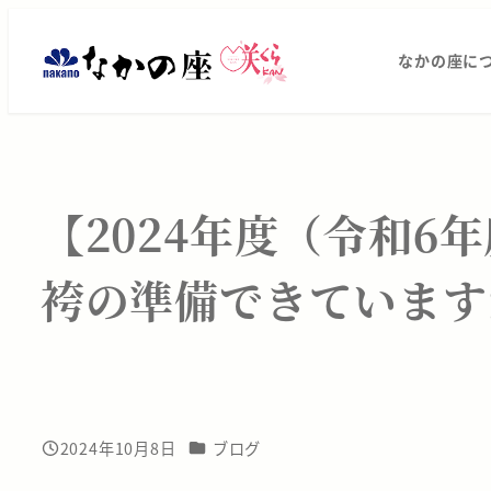
メ
振
イ
なかの座に
ン
袖
コ
レ
ン
テ
ン
ン
【2024年度（令和6
タ
ツ
へ
袴の準備できています
ル・
移
動
ご
購
入
カテゴリー
2024年10月8日
ブログ
投稿日
は