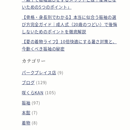
いための5つのポイント」
【骨格・身長別でわかる】本当に似合う振袖の選
び方完全ガイド｜成人式（20歳のつどい）で後悔
しないためのポイントを徹底解説
【夏の着物ライフ】10倍快適にする暑さ対策と、
今動くべき振袖の秘密
カテゴリー
パークプレイス店
(9)
ブログ
(129)
咲くらKAN
(105)
振袖
(97)
本館
(7)
着物
(8)