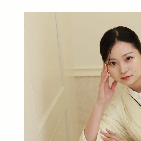
大
分
の
な
か
の
座