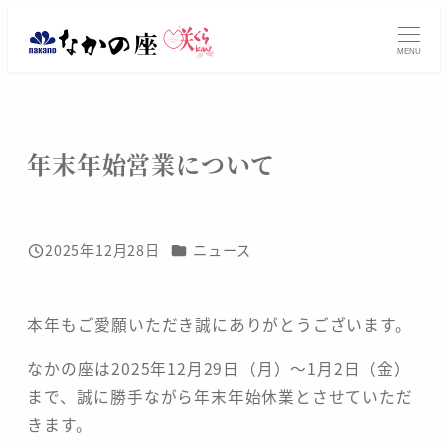
メ
振
イ
MENU
ン
袖
コ
レ
ン
テ
ン
年末年始営業について
ン
タ
ツ
へ
ル・
移
ニュース・イベントカテゴリー
2025年12月28日
ニュース
投稿日
動
ご
購
本年もご愛願いただき誠にありがとうございます。
入
なかの座は2025年12月29日（月）～1月2日（金）
まで、誠に勝手ながら年末年始休業とさせていただ
は
きます。
大