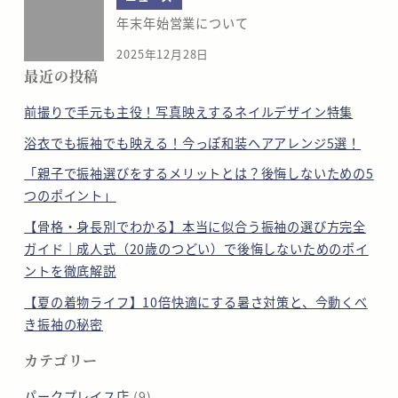
年末年始営業について
2025年12月28日
最近の投稿
前撮りで手元も主役！写真映えするネイルデザイン特集
浴衣でも振袖でも映える！今っぽ和装ヘアアレンジ5選！
「親子で振袖選びをするメリットとは？後悔しないための5
つのポイント」
【骨格・身長別でわかる】本当に似合う振袖の選び方完全
ガイド｜成人式（20歳のつどい）で後悔しないためのポイ
ントを徹底解説
【夏の着物ライフ】10倍快適にする暑さ対策と、今動くべ
き振袖の秘密
カテゴリー
パークプレイス店
(9)