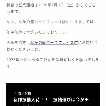
新春の営業開始は2026年1月3日（土）からでござ
分
います。
の
なお、なかの座パークプレイス店につきましては、
な
年中無休で営業いたしております。
か
お急ぎの方は
なかの座パークプレイス店
にお問い合
の
わせくださいませ。
座
2026年も変わらぬご愛願を是非宜しくお願い致しま
す。
古い投稿
新作振袖入荷！！ 振袖選びは今がチ