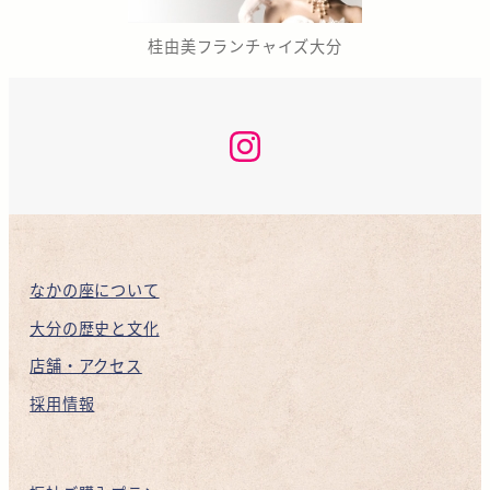
桂由美フランチャイズ大分
な
か
の
座
咲
く
ら
KAN
INSTAGRAM
なかの座について
大分の歴史と文化
店舗・アクセス
採用情報