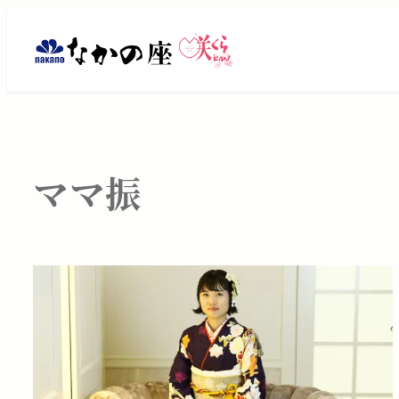
メ
イ
ン
コ
ン
テ
ン
ママ振
ツ
へ
移
動