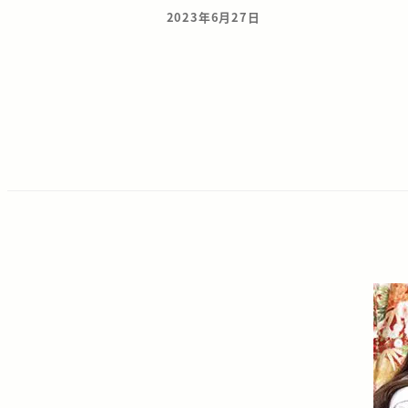
2023年6月27日
投稿日
投
稿
の
ペ
ー
ジ
送