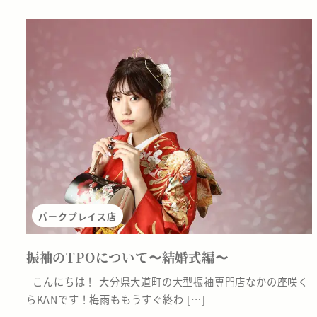
パークプレイス店
振袖のTPOについて〜結婚式編〜
こんにちは！ 大分県大道町の大型振袖専門店なかの座咲く
らKANです！梅雨ももうすぐ終わ […]