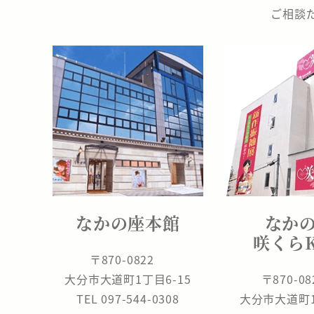
の
ご相談
座
なかの座本館
なか
咲くら
〒870-0822
大分市大道町1丁目6-15
〒870-0
TEL 097-544-0308
大分市大道町1