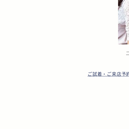
り
ご試着・ご来店予
な
か