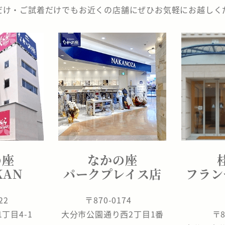
だけ・ご試着だけでもお近くの店舗にぜひお気軽にお越しく
の座
なかの座
KAN
パークプレイス店
フラン
822
〒870-0174
丁目4-1
大分市公園通り西2丁目1番
〒8