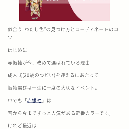
分
の
似合う“わたし色”の見つけ方とコーディネートのコ
な
ツ
か
はじめに
の
赤振袖が今、改めて選ばれている理由
座
成人式(20歳のつどい)を迎えるにあたって
振袖選びは一生に一度の大切なイベント。
中でも「
赤振袖
」は
昔から今までずっと人気がある定番カラーです。
けれど最近は