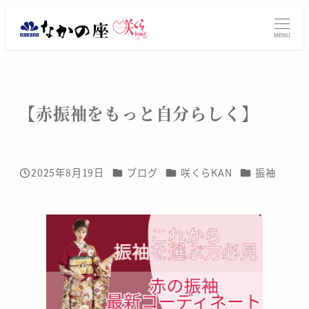
メ
振
イ
MENU
ン
袖
コ
レ
ン
テ
ン
【赤振袖をもっと自分らしく】
ン
タ
ツ
へ
ル・
移
カテゴリー
カテゴリー
カテゴリー
2025年8月19日
ブログ
咲くらKAN
振袖
投稿日
動
ご
購
入
は
大