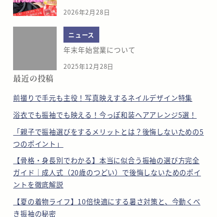
2026年2月28日
ニュース
年末年始営業について
2025年12月28日
最近の投稿
前撮りで手元も主役！写真映えするネイルデザイン特集
浴衣でも振袖でも映える！今っぽ和装ヘアアレンジ5選！
「親子で振袖選びをするメリットとは？後悔しないための5
つのポイント」
【骨格・身長別でわかる】本当に似合う振袖の選び方完全
ガイド｜成人式（20歳のつどい）で後悔しないためのポイ
ントを徹底解説
【夏の着物ライフ】10倍快適にする暑さ対策と、今動くべ
き振袖の秘密