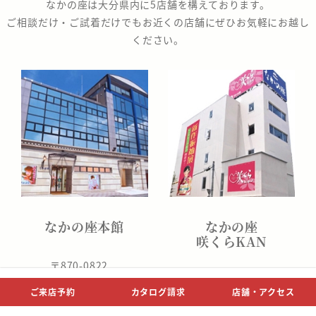
なかの座は大分県内に5店舗を構えております。
座
ご相談だけ・ご試着だけでもお近くの店舗にぜひお気軽にお越し
ください。
なかの座本館
なかの座
咲くらKAN
〒870-0822
〒870-0822
大分市大道町1丁目6-15
ご来店予約
カタログ請求
店舗・アクセス
大分市大道町1丁目4-1
TEL 097-544-0308
TEL 097-544-0056