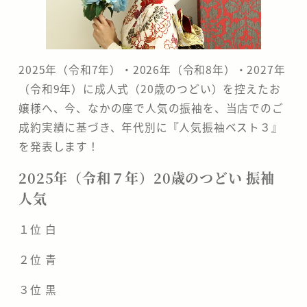
分
の
2025年（令和7年）・2026年（令和8年）・2027年
な
（令和9年）に成人式（20歳のつどい）を控えたお
か
嬢様へ、今、なかの座で人気の振袖を、当店でのご
成約実績に基づき、年代別に『人気振袖ベスト３』
の
を発表します！
座
2025年（令和７年）20歳のつどい 振袖
人気
１位 白
２位 青
３位 黒