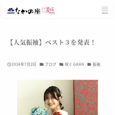
メ
振
イ
MENU
ン
袖
コ
レ
ン
テ
ン
【人気振袖】ベスト３を発表！
ン
タ
ツ
へ
ル・
移
カテゴリー
カテゴリー
カテゴリー
2024年7月2日
ブログ
咲くらKAN
振袖
投稿日
動
ご
購
入
は
大