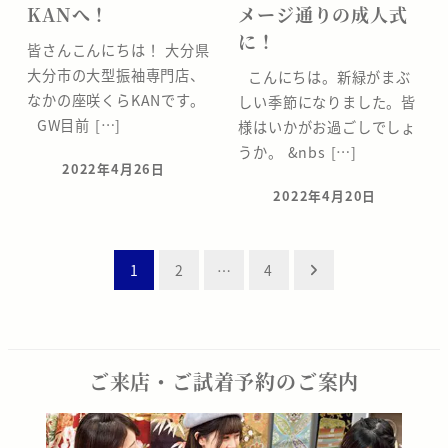
KANへ！
メージ通りの成人式
に！
皆さんこんにちは！ 大分県
大分市の大型振袖専門店、
こんにちは。新緑がまぶ
なかの座咲くらKANです。
しい季節になりました。皆
GW目前 […]
様はいかがお過ごしでしょ
うか。 &nbs […]
2022年4月26日
投稿日
2022年4月20日
投稿日
投
1
2
…
4
稿
の
ペ
ご来店・ご試着予約のご案内
ー
ジ
送