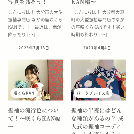
写真を残そう！
KAN編〜
こんにちは！ 大分市の大型
こんにちは！ 大分県大道
振袖専門店 なかの座咲くら
町の大型振袖専門店のなか
KANです！ 最近は、雨が
の座咲くらKANです！寒い
降ったり […]
時期も終わり […]
2023年7月18日
2023年4月4日
投稿日
投稿日
咲くらKAN
パークプレイス店
振袖の流行色につい
振袖の半襟にはどん
て！〜咲くらKAN編
な種類があるの？ 成
〜
人式の振袖コーディ