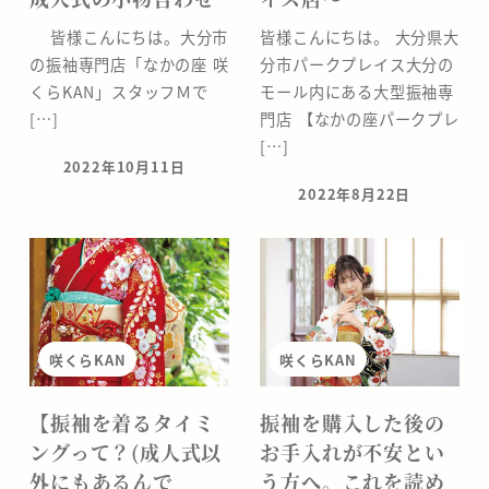
皆様こんにちは。大分市
皆様こんにちは。 大分県大
の振袖専門店「なかの座 咲
分市パークプレイス大分の
くらKAN」スタッフＭで
モール内にある大型振袖専
[…]
門店 【なかの座パークプレ
[…]
2022年10月11日
投稿日
2022年8月22日
投稿日
咲くらKAN
咲くらKAN
【振袖を着るタイミ
振袖を購入した後の
ングって？(成人式以
お手入れが不安とい
外にもあるんで
う方へ。これを読め