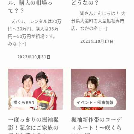
ル、購入の相場っ
どうなの？
て？？
皆さんこんにちは！ 大
分県大道町の大型振袖専門
ズバリ、 レンタルは20万
店、なかの座 […]
円〜30万円、購入は35万
円〜50万円が相場です。
2023年10月17日
みな […]
投稿日
2023年10月31日
投稿日
咲くらKAN
イベント・催事情報
一度っきりの振袖撮
振袖新作帯のコーデ
影！記念にご家族の
ィネート！〜咲くら