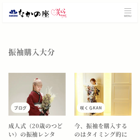
メ
イ
MENU
ン
コ
ン
テ
振袖購入大分
ン
ツ
へ
移
動
ブログ
咲くらKAN
成人式（20歳のつど
今、振袖を購入する
い）の振袖レンタ
のはタイミング的に