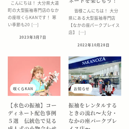
ネートを楽しもう！
こんにちは！ 大分県大道
町の大型振袖専門店のなか
皆様こんにちは！ 大分
の座咲くらKANです！ 寒
県にある大型振袖専門店
い季節も20 […]
【なかの座パークプレイス
店】 […]
2023年3月7日
投稿日
2022年10月28日
投稿日
咲くらKAN
お知らせ
【水色の振袖】コー
振袖をレンタルする
ディネート配色事例
ときの流れ〜大分・
５選 伝統色で見る
なかの座パークプレ
成人式の小物合わせ
イス店〜