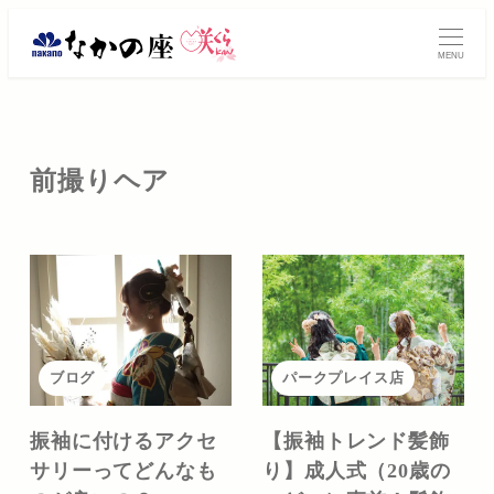
メ
イ
MENU
ン
コ
ン
テ
前撮りヘア
ン
ツ
へ
移
動
ブログ
パークプレイス店
振袖に付けるアクセ
【振袖トレンド髪飾
サリーってどんなも
り】成人式（20歳の