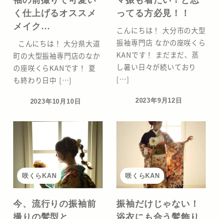
く仕上げるオススメ
ってる方必見！！
メイク…
こんにちは！ 大分市の大型
振袖専門店 なかの座咲くら
こんにちは！ 大分県大道
KANです！ まだまだ、蒸
町の大型振袖専門店のなか
し暑い日々が続いており
の座咲くらKANです！ 夏
[…]
も終わり日中 […]
2023年9月12日
2023年10月10日
投稿日
投稿日
咲くらKAN
咲くらKAN
今、流行りの振袖前
振袖だけじゃない！
撮りの髪型と
浴衣にも合う髪飾り