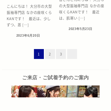
の大型振袖専門店 なかの座
こんにちは！ 大分市の大型
咲くらKANです！ 最近
振袖専門店 なかの座咲くら
は、肌寒い […]
KANです！ 最近は、少し
ずつ、蒸 […]
2023年5月23日
投稿日
2023年6月20日
投稿日
投
1
2
3
稿
の
ペ
ご来店・ご試着予約のご案内
ー
ジ
送
り