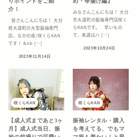
りポイントをご紹
め・帯揚げ編】
介！
みなさんこんにちは！ 大分
市大道町の振袖専門店咲く
皆さんこんにちは！ 大分
らKANです。 早いもの
県大道町の大型振袖専門
で、来週はハ […]
店、なかの座/咲くらKAN
です！ &nb […]
2023年10月24日
投稿日
2023年11月14日
投稿日
咲くらKAN
咲くらKAN
【成人式まであと3ヶ
振袖レンタル・購入
月】成人式当日、振
を考えてる、でもマ
袖の前撮りで可愛い
マ振も着たい！と思