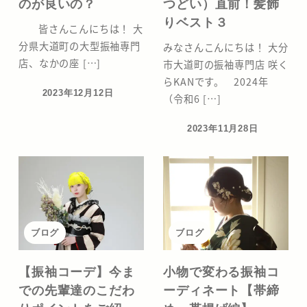
のが良いの？
つどい）直前！髪飾
りベスト３
皆さんこんにちは！ 大
分県大道町の大型振袖専門
みなさんこんにちは！ 大分
店、なかの座 […]
市大道町の振袖専門店 咲く
らKANです。 2024年
2023年12月12日
（令和6 […]
投稿日
2023年11月28日
投稿日
ブログ
ブログ
【振袖コーデ】今ま
小物で変わる振袖コ
での先輩達のこだわ
ーディネート【帯締