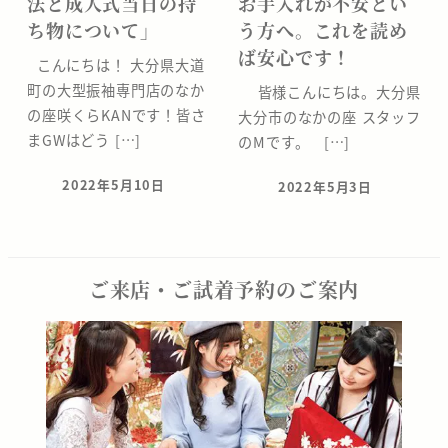
法と成人式当日の持
お手入れが不安とい
ち物について」
う方へ。これを読め
ば安心です！
こんにちは！ 大分県大道
町の大型振袖専門店のなか
皆様こんにちは。大分県
の座咲くらKANです！皆さ
大分市のなかの座 スタッフ
まGWはどう […]
のMです。 […]
2022年5月10日
2022年5月3日
投稿日
投稿日
ご来店・ご試着予約のご案内