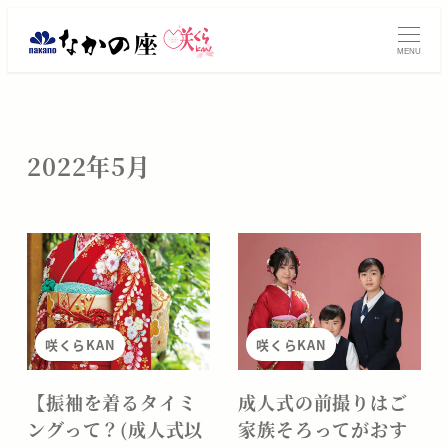
メ
イ
MENU
ン
コ
ン
テ
2022年5月
ン
ツ
へ
移
動
咲くらKAN
咲くらKAN
【振袖を着るタイミ
成人式の前撮りはご
ングって？(成人式以
家族そろってがおす