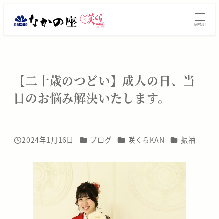
メ
振
イ
MENU
ン
袖
コ
レ
ン
テ
ン
【二十歳のつどい】成人の日、当
ン
日のお悩み解決いたします。
タ
ツ
へ
ル・
移
動
ご
カテゴリー
カテゴリー
カテゴリー
2024年1月16日
ブログ
咲くらKAN
振袖
投稿日
購
入
は
大