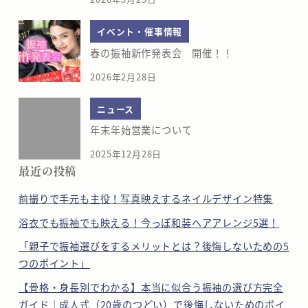
イベント・催事情報
春の振袖新作発表会 開催！！
2026年2月28日
ニュース
年末年始営業について
2025年12月28日
最近の投稿
前撮りで手元も主役！写真映えするネイルデザイン特集
浴衣でも振袖でも映える！今っぽ和装ヘアアレンジ5選！
「親子で振袖選びをするメリットとは？後悔しないための5
つのポイント」
【骨格・身長別でわかる】本当に似合う振袖の選び方完全
ガイド｜成人式（20歳のつどい）で後悔しないためのポイ