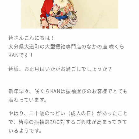
分
の
な
皆さんこんにちは！
大分県大道町の大型振袖専門店のなかの座 咲くら
か
KANです！
の
皆様、お正月はいかがお過ごしでしょうか？
座
新年早々、咲くらKANは振袖選びのお客様でとても
賑わっています。
やはり、二十歳のつどい（成人の日）があったこと
で、皆様の振袖選びに対するご興味が高まってきて
いるようです。