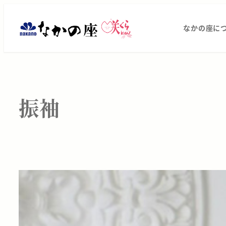
メ
振
イ
なかの座に
ン
袖
コ
レ
ン
テ
ン
ン
振袖
タ
ツ
へ
ル・
移
動
ご
購
入
は