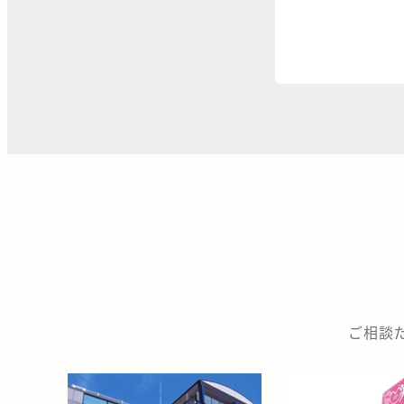
な
か
の
ご相談
座