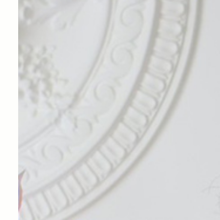
大
分
の
な
か
の
座