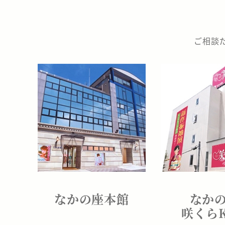
か
の
ご相談
座
なかの座本館
なか
咲くら