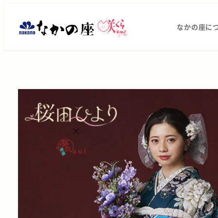
メ
振
イ
なかの座に
ン
袖
コ
レ
ン
テ
ン
ン
タ
ツ
へ
ル・
移
動
ご
購
入
は