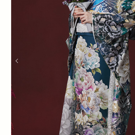
大
分
の
な
か
の
座