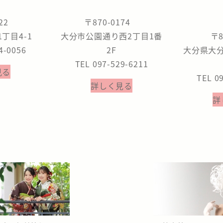
822
〒870-0174
丁目4-1
大分市公園通り西2丁目1番
〒8
4-0056
2F
大分県大
TEL 097-529-6211
見る
TEL 0
詳しく見る
詳