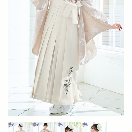
分
の
な
か
の
座