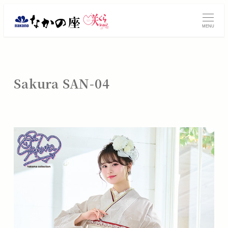
メ
振
イ
MENU
ン
袖
コ
レ
ン
テ
ン
Sakura SAN-04
ン
タ
ツ
へ
ル・
移
動
ご
購
入
は
大