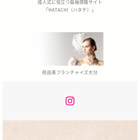
成人式に役立つ振袖情報サイト
「HATACHI（ハタチ）」
桂由美フランチャイズ大分
な
か
の
座
咲
く
ら
KAN
INSTAGRAM