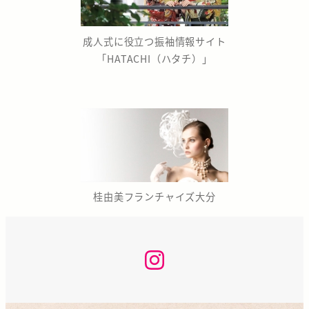
成人式に役立つ振袖情報サイト
「HATACHI（ハタチ）」
桂由美フランチャイズ大分
な
か
の
座
咲
く