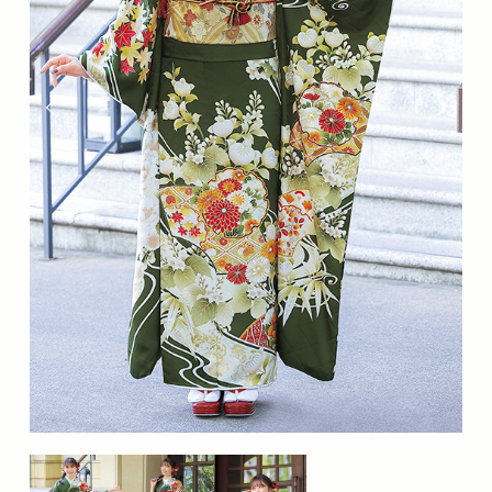
分
の
な
か
の
座