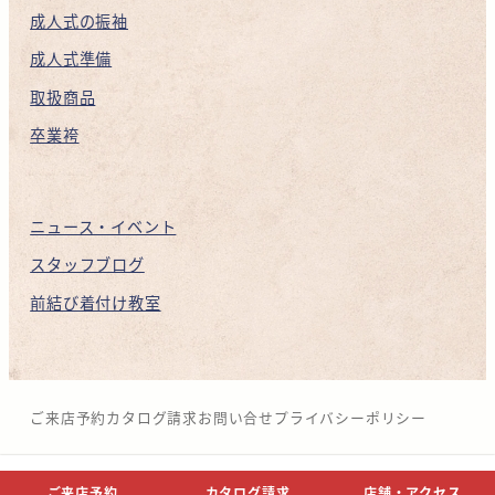
成人式の振袖
成人式準備
取扱商品
卒業袴
ニュース・イベント
スタッフブログ
前結び着付け教室
ご来店予約
カタログ請求
お問い合せ
プライバシーポリシー
© NAKANOZA CO,.LTD.
ご来店予約
カタログ請求
店舗・アクセス