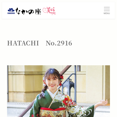
メ
振
イ
MENU
ン
袖
コ
レ
ン
テ
ン
HATACHI No.2916
ン
タ
ツ
へ
ル・
移
動
ご
購
入
は
大