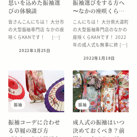
思いを込めた振袖選
振袖選びをする方へ
びの体験談
〜なかの座咲くら…
皆さんこんにちは！ 大分市
こんにちは！ 大分県大道町
の大型振袖専門店 なかの座
の大型振袖専門店のなかの
咲くらKANです！ […]
座咲くらKANです！ 2022
年の成人式も無事に終 […]
2022年1月25日
投稿日
2022年1月18日
投稿日
振袖
振袖
振袖コーデに合わせ
成人式の振袖はいつ
る草履の選び方
決めておくべき？前