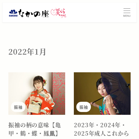
メ
イ
MENU
ン
コ
ン
テ
2022年1月
ン
ツ
へ
移
動
振袖
振袖
振袖の柄の意味【亀
2023年・2024年・
甲・鶴・蝶・鳳凰】
2025年成人これから