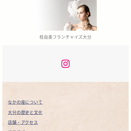
桂由美フランチャイズ大分
な
か
の
座
咲
く
ら
KAN
INSTAGRAM
なかの座について
大分の歴史と文化
店舗・アクセス