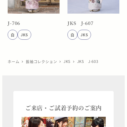
J-706
JKS J-607
白
JKS
白
JKS
ホーム
振袖コレクション
JKS
JKS J-603
ご来店・ご試着予約のご案内