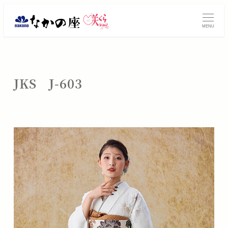
メ
振
イ
MENU
ン
袖
コ
レ
ン
テ
ン
JKS J-603
ン
タ
ツ
へ
ル・
移
動
ご
購
入
は
大