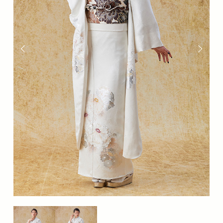
分
の
な
か
の
座