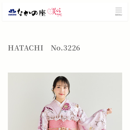
メ
振
イ
MENU
ン
袖
コ
レ
ン
テ
ン
HATACHI No.3226
ン
タ
ツ
へ
ル・
移
動
ご
購
入
は
大