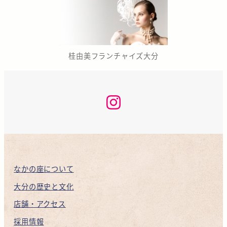
桂由美フランチャイズ大分
な
か
の
座
咲
く
ら
KAN
INSTAGRAM
なかの座について
大分の歴史と文化
店舗・アクセス
採用情報