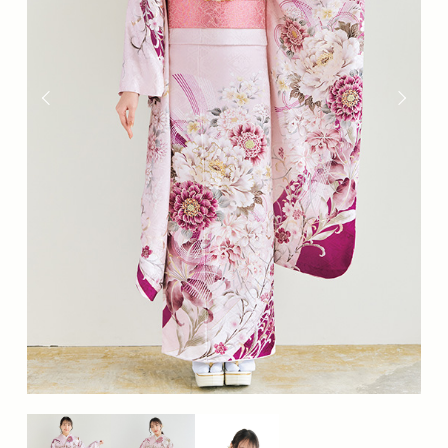
分
の
な
か
の
座