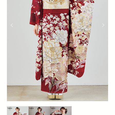
分
の
な
か
の
座