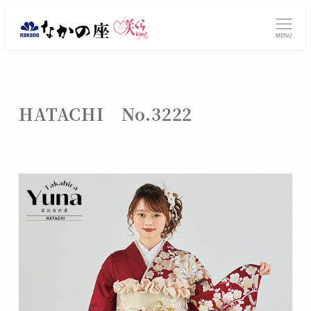
メ
振
イ
MENU
ン
袖
コ
レ
ン
テ
ン
HATACHI No.3222
ン
タ
ツ
へ
ル・
移
動
ご
購
入
は
大