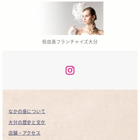
桂由美フランチャイズ大分
な
か
の
座
咲
く
ら
KAN
INSTAGRAM
なかの座について
大分の歴史と文化
店舗・アクセス