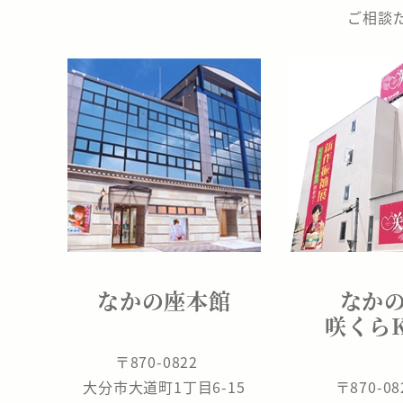
の
ご相談
座
なかの座本館
なか
咲くら
〒870-0822
大分市大道町1丁目6-15
〒870-0