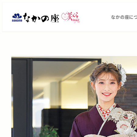
メ
振
イ
なかの座に
ン
袖
コ
レ
ン
テ
ン
ン
タ
ツ
へ
ル・
移
動
ご
購
入
は