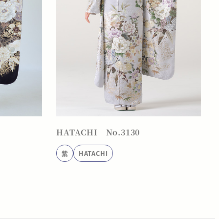
HATACHI No.3130
紫
HATACHI