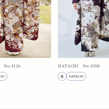
 No.3126
HATACHI No.3208
CHI
紫
HATACHI