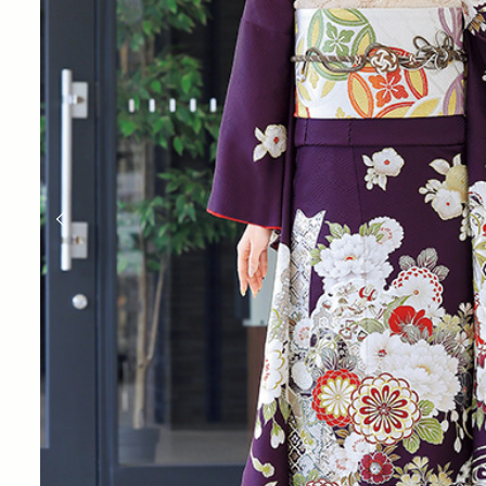
大
分
の
な
か
の
座