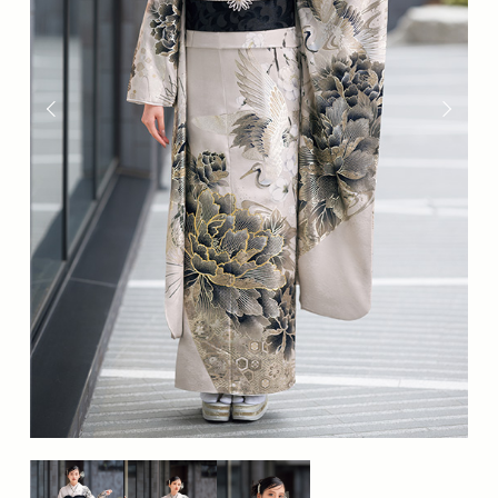
分
の
な
か
の
座