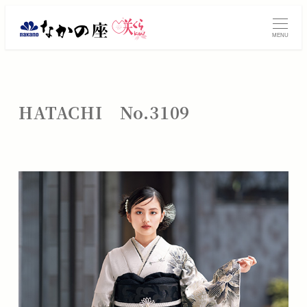
メ
振
イ
MENU
ン
袖
コ
レ
ン
テ
ン
HATACHI No.3109
ン
タ
ツ
へ
ル・
移
動
ご
購
入
は
大