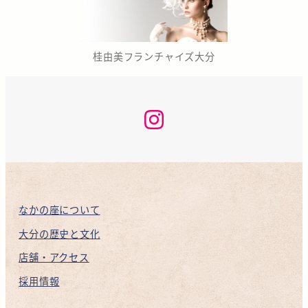
桂由美フランチャイズ大分
な
か
の
座
咲
く
ら
KAN
INSTAGRAM
なかの座について
大分の歴史と文化
店舗・アクセス
採用情報