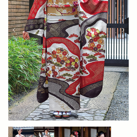
分
の
な
か
の
座