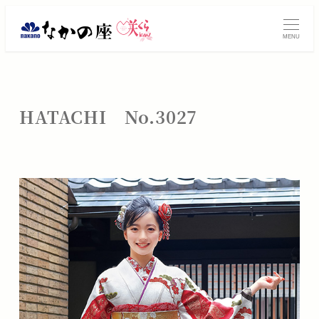
メ
振
イ
MENU
ン
袖
コ
レ
ン
テ
ン
HATACHI No.3027
ン
タ
ツ
へ
ル・
移
動
ご
購
入
は
大