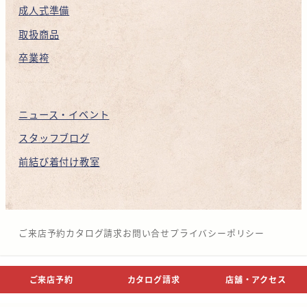
成人式準備
取扱商品
卒業袴
ニュース・イベント
スタッフブログ
前結び着付け教室
ご来店予約
カタログ請求
お問い合せ
プライバシーポリシー
© NAKANOZA CO,.LTD.
ご来店予約
カタログ請求
店舗・アクセス