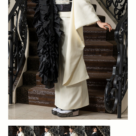
分
の
な
か
の
座