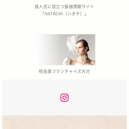
成人式に役立つ振袖情報サイト
「HATACHI（ハタチ）」
桂由美フランチャイズ大分
な
か
の
座
咲
く
ら
KAN
INSTAGRAM