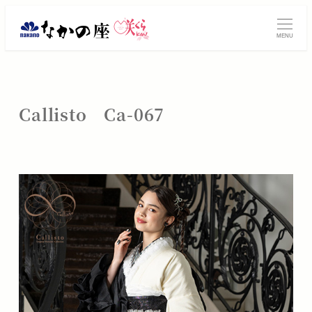
メ
振
イ
MENU
ン
袖
コ
レ
ン
テ
ン
Callisto Ca-067
ン
タ
ツ
へ
ル・
移
動
ご
購
入
は
大