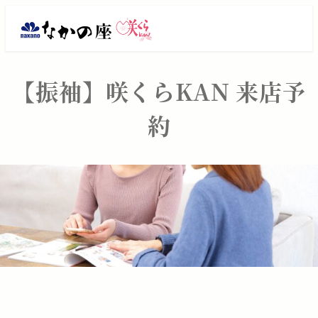
メ
振
イ
ン
袖
コ
レ
【振袖】咲くらKAN 来店予
ン
テ
ン
約
ン
タ
ツ
へ
ル・
移
動
ご
購
入
は
大