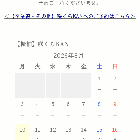
予めご了承くださいませ。
＜
【卒業袴・その他】咲くらKANへのご予約はこちら＞
【振袖】咲くらKAN
2026年8月
月
火
水
木
金
土
日
1
2
－
－
3
4
5
6
7
8
9
－
－
－
－
－
－
－
10
11
12
13
14
15
16