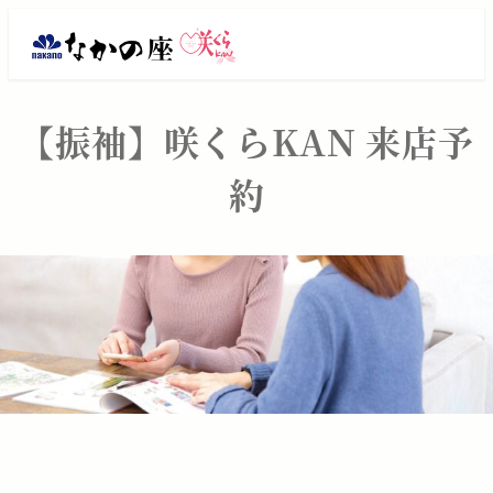
メ
振
イ
ン
袖
コ
レ
【振袖】咲くらKAN 来店予
ン
テ
ン
約
ン
タ
ツ
へ
ル・
移
動
ご
購
入
は
大