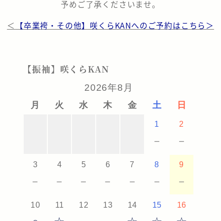
予めご了承くださいませ。
＜
【卒業袴・その他】咲くらKANへのご予約はこちら＞
【振袖】咲くらKAN
2026年8月
月
火
水
木
金
土
日
1
2
－
－
3
4
5
6
7
8
9
－
－
－
－
－
－
－
10
11
12
13
14
15
16