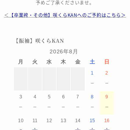
予めご了承くださいませ。
＜
【卒業袴・その他】咲くらKANへのご予約はこちら＞
【振袖】咲くらKAN
2026年8月
月
火
水
木
金
土
日
1
2
－
－
3
4
5
6
7
8
9
－
－
－
－
－
－
－
10
11
12
13
14
15
16