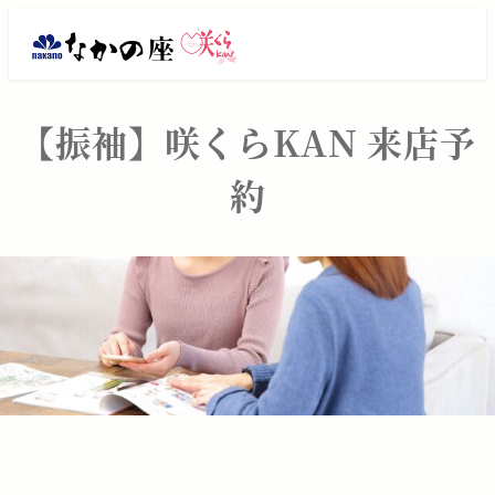
メ
振
イ
ン
袖
コ
レ
【振袖】咲くらKAN 来店予
ン
テ
ン
約
ン
タ
ツ
へ
ル・
移
動
ご
購
入
は
大